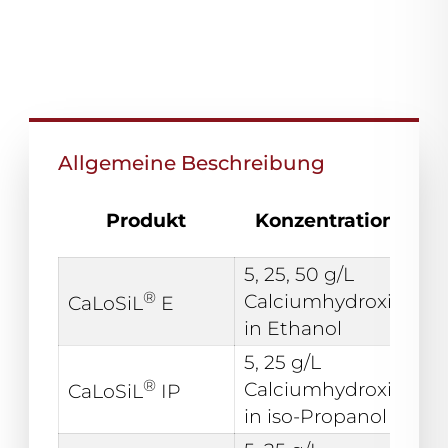
Allgemeine Beschreibung
Produkt
Konzentration
F
5, 25, 50 g/L
®
Calciumhydroxid
w
CaLoSiL
E
in Ethanol
5, 25 g/L
®
Calciumhydroxid
w
CaLoSiL
IP
in iso-Propanol