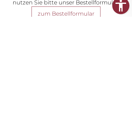
nutzen Sie bitte unser Bestellformular.
zum Bestellformular
Gerne beantworten wir Ihnen Ihre
Fragen zu unseren Produkten.
Kontakt aufnehmen
Auch im Ausland werden Sie von
unseren Partnern umfassend beraten.
zu unseren Partnern