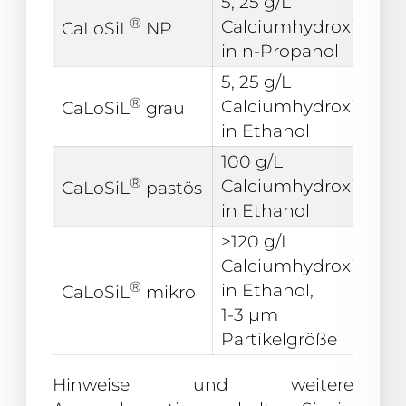
5, 25 g/L
®
Calciumhydroxid
w
CaLoSiL
NP
in n-Propanol
5, 25 g/L
®
Calciumhydroxid
he
CaLoSiL
grau
in Ethanol
100 g/L
®
Calciumhydroxid
w
CaLoSiL
pastös
in Ethanol
>120 g/L
Calciumhydroxid
®
in Ethanol,
w
CaLoSiL
mikro
1-3 µm
Partikelgröße
Hinweise und weitere